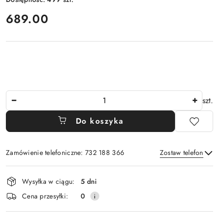
cena:
689.00
Ilość
szt.
Do koszyka
Zamówienie telefoniczne: 732 188 366
Zostaw telefon
Dostępność
Wysyłka w ciągu:
5 dni
i
Wyślij
Cena przesyłki:
0
dostawa