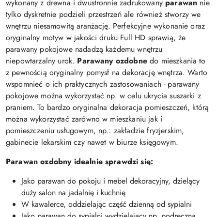
wykonany z drewna i dwustronnie zadrukowany
parawan
nie
tylko dyskretnie podzieli przestrzeń ale również stworzy we
wnętrzu niesamowitą aranżację. Perfekcyjne wykonanie oraz
oryginalny motyw w jakości druku Full HD sprawią, że
parawany pokojowe nadadzą każdemu wnętrzu
niepowtarzalny urok.
Parawany ozdobne
do mieszkania to
z pewnością oryginalny pomysł na dekorację wnętrza. Warto
wspomnieć o ich praktycznych zastosowaniach - parawany
pokojowe można wykorzystać np. w celu ukrycia suszarki z
praniem. To bardzo oryginalna dekoracja pomieszczeń, którą
można wykorzystać zarówno w mieszkaniu jak i
pomieszczeniu usługowym, np.: zakładzie fryzjerskim,
gabinecie lekarskim czy nawet w biurze księgowym.
Parawan ozdobny idealnie sprawdzi się:
Jako parawan do pokoju i mebel dekoracyjny, dzielący
duży salon na jadalnię i kuchnię
W kawalerce, oddzielając część dzienną od sypialni
Jako parawan do sypialni wydzielający np. podręczną