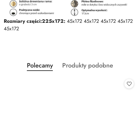
Rozmiary części:
225x172:
45x172 45x172 45x172 45x172
45x172
Produkty
Produkty
Polecamy
Produkty podobne
Pomiń karuzelę produktów
o
o
statusie:
statusie: