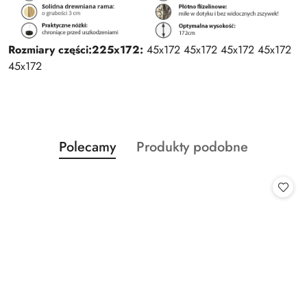
Rozmiary części:
225x172:
45x172 45x172 45x172 45x172
45x172
Produkty
Produkty
Polecamy
Produkty podobne
Pomiń karuzelę produktów
o
o
statusie:
statusie: