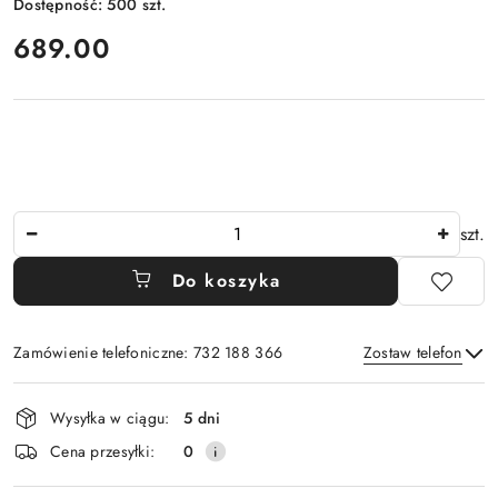
Dostępność:
500
szt.
cena:
689.00
Ilość
szt.
Do koszyka
Zamówienie telefoniczne: 732 188 366
Zostaw telefon
Dostępność
Wysyłka w ciągu:
5 dni
i
Wyślij
Cena przesyłki:
0
dostawa