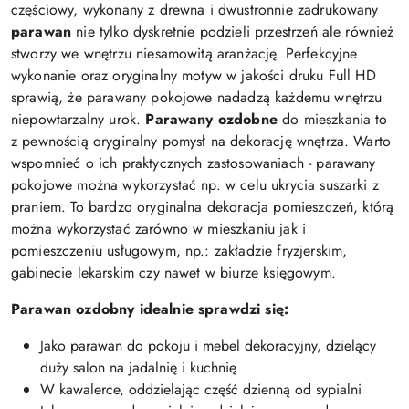
częściowy, wykonany z drewna i dwustronnie zadrukowany
parawan
nie tylko dyskretnie podzieli przestrzeń ale również
stworzy we wnętrzu niesamowitą aranżację. Perfekcyjne
wykonanie oraz oryginalny motyw w jakości druku Full HD
sprawią, że parawany pokojowe nadadzą każdemu wnętrzu
niepowtarzalny urok.
Parawany ozdobne
do mieszkania to
z pewnością oryginalny pomysł na dekorację wnętrza. Warto
wspomnieć o ich praktycznych zastosowaniach - parawany
pokojowe można wykorzystać np. w celu ukrycia suszarki z
praniem. To bardzo oryginalna dekoracja pomieszczeń, którą
można wykorzystać zarówno w mieszkaniu jak i
pomieszczeniu usługowym, np.: zakładzie fryzjerskim,
gabinecie lekarskim czy nawet w biurze księgowym.
Parawan ozdobny idealnie sprawdzi się:
Jako parawan do pokoju i mebel dekoracyjny, dzielący
duży salon na jadalnię i kuchnię
W kawalerce, oddzielając część dzienną od sypialni