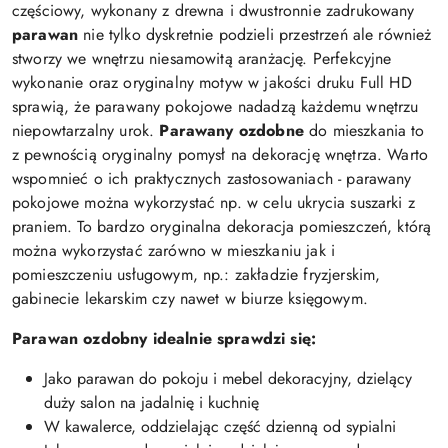
częściowy, wykonany z drewna i dwustronnie zadrukowany
parawan
nie tylko dyskretnie podzieli przestrzeń ale również
stworzy we wnętrzu niesamowitą aranżację. Perfekcyjne
wykonanie oraz oryginalny motyw w jakości druku Full HD
sprawią, że parawany pokojowe nadadzą każdemu wnętrzu
niepowtarzalny urok.
Parawany ozdobne
do mieszkania to
z pewnością oryginalny pomysł na dekorację wnętrza. Warto
wspomnieć o ich praktycznych zastosowaniach - parawany
pokojowe można wykorzystać np. w celu ukrycia suszarki z
praniem. To bardzo oryginalna dekoracja pomieszczeń, którą
można wykorzystać zarówno w mieszkaniu jak i
pomieszczeniu usługowym, np.: zakładzie fryzjerskim,
gabinecie lekarskim czy nawet w biurze księgowym.
Parawan ozdobny idealnie sprawdzi się:
Jako parawan do pokoju i mebel dekoracyjny, dzielący
duży salon na jadalnię i kuchnię
W kawalerce, oddzielając część dzienną od sypialni