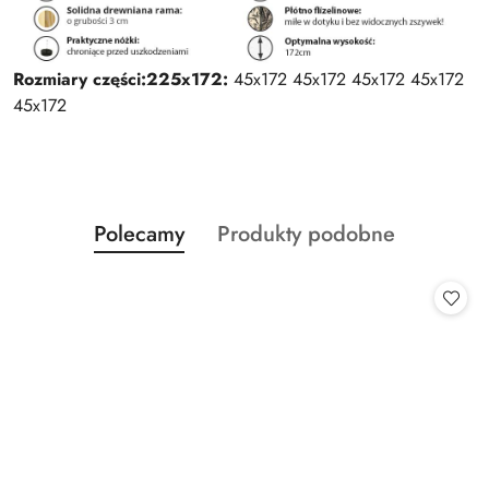
Rozmiary części:
225x172:
45x172 45x172 45x172 45x172
45x172
Produkty
Produkty
Polecamy
Produkty podobne
Pomiń karuzelę produktów
o
o
statusie:
statusie: