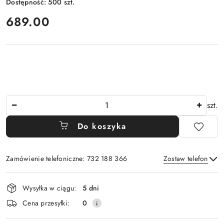
Dostępność:
500
szt.
cena:
689.00
Ilość
szt.
Do koszyka
Zamówienie telefoniczne: 732 188 366
Zostaw telefon
Dostępność
Wysyłka w ciągu:
5 dni
i
Wyślij
Cena przesyłki:
0
dostawa