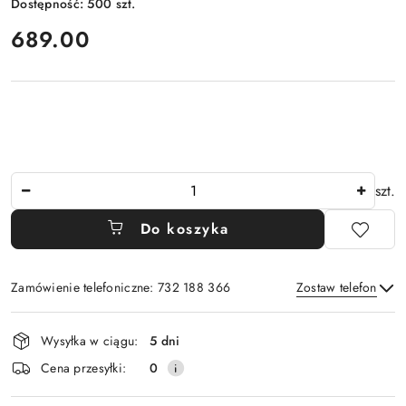
Dostępność:
500
szt.
cena:
689.00
Ilość
szt.
Do koszyka
Zamówienie telefoniczne: 732 188 366
Zostaw telefon
Dostępność
Wysyłka w ciągu:
5 dni
i
Wyślij
Cena przesyłki:
0
dostawa