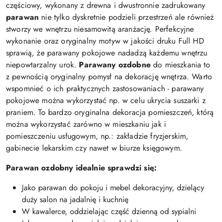
częściowy, wykonany z drewna i dwustronnie zadrukowany
parawan
nie tylko dyskretnie podzieli przestrzeń ale również
stworzy we wnętrzu niesamowitą aranżację. Perfekcyjne
wykonanie oraz oryginalny motyw w jakości druku Full HD
sprawią, że parawany pokojowe nadadzą każdemu wnętrzu
niepowtarzalny urok.
Parawany ozdobne
do mieszkania to
z pewnością oryginalny pomysł na dekorację wnętrza. Warto
wspomnieć o ich praktycznych zastosowaniach - parawany
pokojowe można wykorzystać np. w celu ukrycia suszarki z
praniem. To bardzo oryginalna dekoracja pomieszczeń, którą
można wykorzystać zarówno w mieszkaniu jak i
pomieszczeniu usługowym, np.: zakładzie fryzjerskim,
gabinecie lekarskim czy nawet w biurze księgowym.
Parawan ozdobny idealnie sprawdzi się:
Jako parawan do pokoju i mebel dekoracyjny, dzielący
duży salon na jadalnię i kuchnię
W kawalerce, oddzielając część dzienną od sypialni