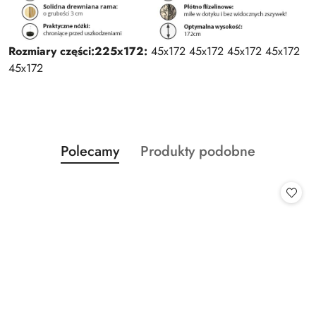
Rozmiary części:
225x172:
45x172 45x172 45x172 45x172
45x172
Produkty
Produkty
Polecamy
Produkty podobne
Pomiń karuzelę produktów
o
o
statusie:
statusie: