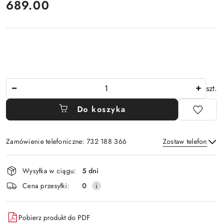
cena:
689.00
Ilość
szt.
Do koszyka
Zamówienie telefoniczne: 732 188 366
Zostaw telefon
Dostępność
Wysyłka w ciągu:
5 dni
i
Wyślij
Cena przesyłki:
0
dostawa
Pobierz produkt do PDF