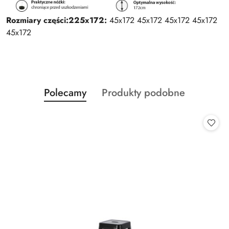
Rozmiary części:
225x172:
45x172 45x172 45x172 45x172
45x172
Produkty
Produkty
Polecamy
Produkty podobne
Pomiń karuzelę produktów
o
o
statusie:
statusie: