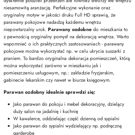
dyskretnie podzieli przestrzeń ale również stworzy we wnętrzu
niesamowitą aranżację. Perfekcyjne wykonanie oraz
oryginalny motyw w jakości druku Full HD sprawią, że
parawany pokojowe nadadzą każdemu wnętrzu
niepowtarzalny urok.
Parawany ozdobne
do mieszkania to
z pewnością oryginalny pomysł na dekorację wnętrza. Warto
wspomnieć o ich praktycznych zastosowaniach - parawany
pokojowe można wykorzystać np. w celu ukrycia suszarki z
praniem. To bardzo oryginalna dekoracja pomieszczeń, którą
można wykorzystać zarówno w mieszkaniu jak i
pomieszczeniu usługowym, np.: zakładzie fryzjerskim,
gabinecie lekarskim czy nawet w biurze księgowym.
Parawan ozdobny idealnie sprawdzi się:
Jako parawan do pokoju i mebel dekoracyjny, dzielący
duży salon na jadalnię i kuchnię
W kawalerce, oddzielając część dzienną od sypialni
Jako parawan do sypialni wydzielający np. podręczną
garderobę