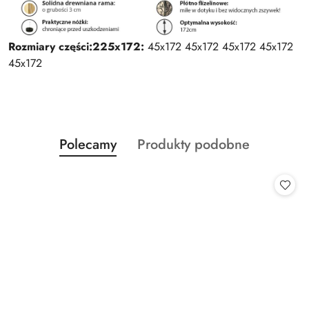
Rozmiary części:
225x172:
45x172 45x172 45x172 45x172
45x172
Produkty
Produkty
Polecamy
Produkty podobne
Pomiń karuzelę produktów
o
o
statusie:
statusie: