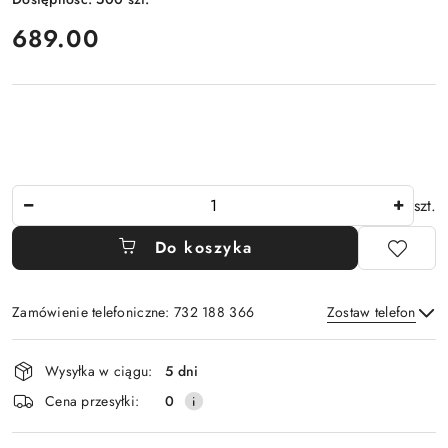
cena:
689.00
Ilość
szt.
Do koszyka
Zamówienie telefoniczne: 732 188 366
Zostaw telefon
Dostępność
Wysyłka w ciągu:
5 dni
i
Wyślij
Cena przesyłki:
0
dostawa