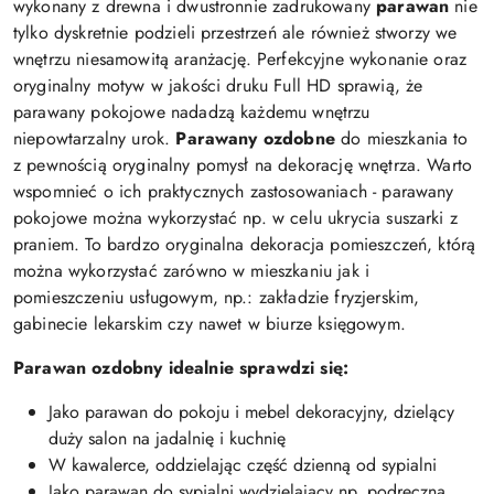
wykonany z drewna i dwustronnie zadrukowany
parawan
nie
tylko dyskretnie podzieli przestrzeń ale również stworzy we
wnętrzu niesamowitą aranżację. Perfekcyjne wykonanie oraz
oryginalny motyw w jakości druku Full HD sprawią, że
parawany pokojowe nadadzą każdemu wnętrzu
niepowtarzalny urok.
Parawany ozdobne
do mieszkania to
z pewnością oryginalny pomysł na dekorację wnętrza. Warto
wspomnieć o ich praktycznych zastosowaniach - parawany
pokojowe można wykorzystać np. w celu ukrycia suszarki z
praniem. To bardzo oryginalna dekoracja pomieszczeń, którą
można wykorzystać zarówno w mieszkaniu jak i
pomieszczeniu usługowym, np.: zakładzie fryzjerskim,
gabinecie lekarskim czy nawet w biurze księgowym.
Parawan ozdobny idealnie sprawdzi się:
Jako parawan do pokoju i mebel dekoracyjny, dzielący
duży salon na jadalnię i kuchnię
W kawalerce, oddzielając część dzienną od sypialni
Jako parawan do sypialni wydzielający np. podręczną