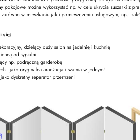
y pokojowe można wykorzystać np. w celu ukrycia suszarki z pra
zarówno w mieszkaniu jak i pomieszczeniu usługowym, np.: zakła
 się:
oracyjny, dzielący duży salon na jadalnię i kuchnię
ienną od sypialni
jący np. podręczną garderobę
h - jako oryginalna aranżacja i szatnia w jednym!
ako dyskretny separator przestrzeni