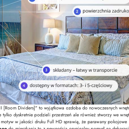
II [Room Dividers]" to wyjątkowa ozdoba do nowoczesnych wnętr
 tylko dyskretnie podzieli przestrzeń ale również stworzy we wnę
y motyw w jakości druku Full HD sprawią, że parawany pokojow
bne
do mieszkania to z pewnością oryginalny pomysł na dekorac