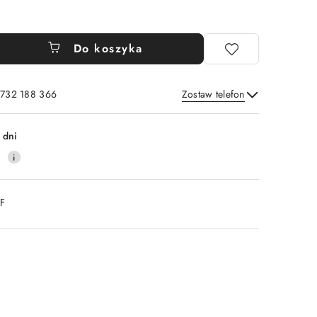
Do koszyka
 732 188 366
Zostaw telefon
Wyślij
 dni
0
DF