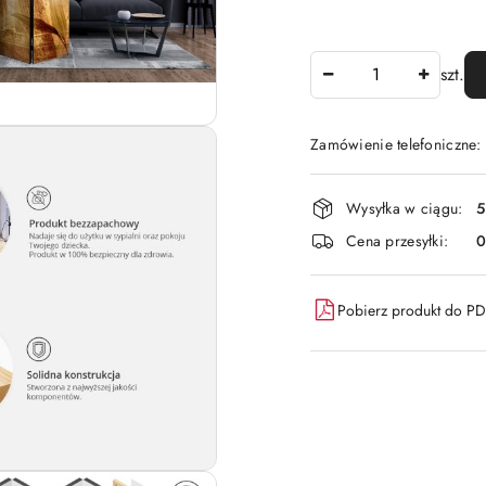
Ilość
szt.
Zamówienie telefoniczne:
Dostępność
Wysyłka w ciągu:
5
i
Cena przesyłki:
dostawa
Pobierz produkt do P