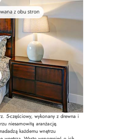
z. 5-częściowy, wykonany z drewna i
trzu niesamowitą aranżację.
e nadadzą każdemu wnętrzu
ję wnętrza. Warto wspomnieć o ich