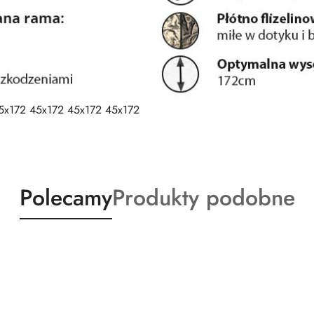
5x172 45x172 45x172 45x172
Produkty
Produkty
Polecamy
Produkty podobne
o
o
statusie:
statusie: