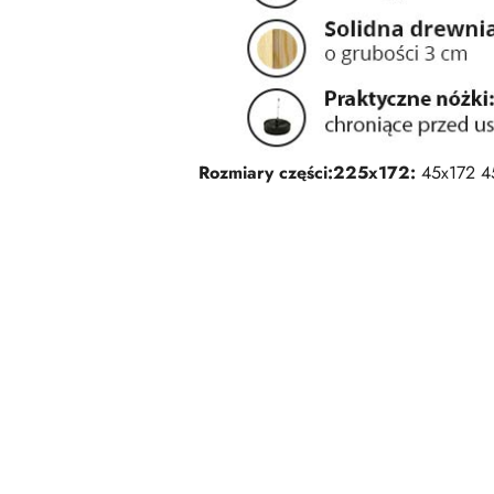
Rozmiary części:
225x172:
45x172 4
Pomiń karuzelę produktów