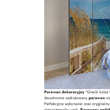
Parawan dekoracyjny
"Grecki kolaż 
dwustronnie zadrukowany
parawan
nie
Perfekcyjne wykonanie oraz oryginaln
niepowtarzalny urok.
Parawany ozdo