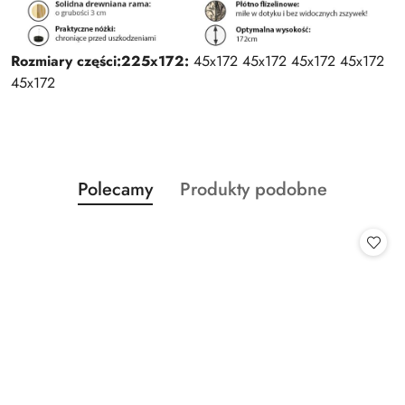
Rozmiary części:
225x172:
45x172 45x172 45x172 45x172
45x172
Produkty
Produkty
Polecamy
Produkty podobne
Pomiń karuzelę produktów
o
o
statusie:
statusie: