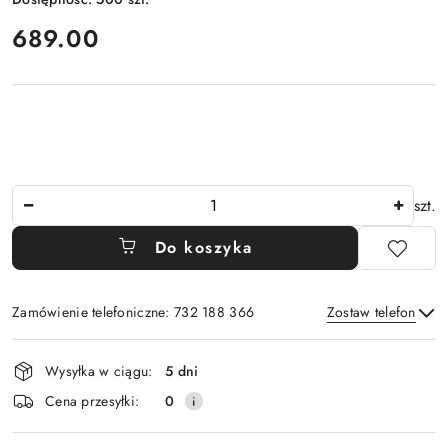
cena:
689.00
Ilość
szt.
Do koszyka
Zamówienie telefoniczne: 732 188 366
Zostaw telefon
Dostępność
Wysyłka w ciągu:
5 dni
i
Wyślij
Cena przesyłki:
0
dostawa