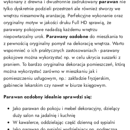
wykonany z drewna i dwustronnie zadrukowany
parawan
nie
tylko dyskretnie podzieli przestrzeń ale również stworzy we
wnętrzu niesamowitą aranżację. Perfekcyjne wykonanie oraz
oryginalny motyw w jakości druku Full HD sprawią, że
parawany pokojowe nadadzą każdemu wnętrzu
niepowtarzalny urok.
Parawany ozdobne
do mieszkania to
z pewnością oryginalny pomysł na dekorację wnętrza. Warto
wspomnieć o ich praktycznych zastosowaniach - parawany
pokojowe można wykorzystać np. w celu ukrycia suszarki z
praniem. To bardzo oryginalna dekoracja pomieszczeń, którą
można wykorzystać zarówno w mieszkaniu jak i
pomieszczeniu usługowym, np.: zakładzie fryzjerskim,
gabinecie lekarskim czy nawet w biurze księgowym.
Parawan ozdobny idealnie sprawdzi się:
Jako parawan do pokoju i mebel dekoracyjny, dzielący
duży salon na jadalnię i kuchnię
W kawalerce, oddzielając część dzienną od sypialni
Jako parawan do sypialni wydzielający np. podręczną