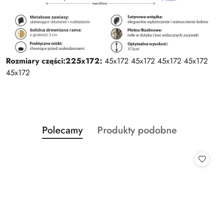
Rozmiary części:
225x172:
45x172 45x172 45x172 45x172
45x172
Produkty
Produkty
Polecamy
Produkty podobne
Pomiń karuzelę produktów
o
o
statusie:
statusie: