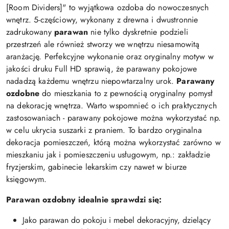
[Room Dividers]" to wyjątkowa ozdoba do nowoczesnych
wnętrz. 5-częściowy, wykonany z drewna i dwustronnie
zadrukowany
parawan
nie tylko dyskretnie podzieli
przestrzeń ale również stworzy we wnętrzu niesamowitą
aranżację. Perfekcyjne wykonanie oraz oryginalny motyw w
jakości druku Full HD sprawią, że parawany pokojowe
nadadzą każdemu wnętrzu niepowtarzalny urok.
Parawany
ozdobne
do mieszkania to z pewnością oryginalny pomysł
na dekorację wnętrza. Warto wspomnieć o ich praktycznych
zastosowaniach - parawany pokojowe można wykorzystać np.
w celu ukrycia suszarki z praniem. To bardzo oryginalna
dekoracja pomieszczeń, którą można wykorzystać zarówno w
mieszkaniu jak i pomieszczeniu usługowym, np.: zakładzie
fryzjerskim, gabinecie lekarskim czy nawet w biurze
księgowym.
Parawan ozdobny idealnie sprawdzi się:
Jako parawan do pokoju i mebel dekoracyjny, dzielący