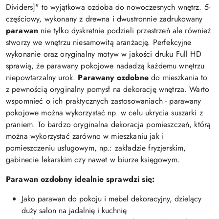
Dividers]" to wyjątkowa ozdoba do nowoczesnych wnętrz. 5-
częściowy, wykonany z drewna i dwustronnie zadrukowany
parawan
nie tylko dyskretnie podzieli przestrzeń ale również
stworzy we wnętrzu niesamowitą aranżację. Perfekcyjne
wykonanie oraz oryginalny motyw w jakości druku Full HD
sprawią, że parawany pokojowe nadadzą każdemu wnętrzu
niepowtarzalny urok.
Parawany ozdobne
do mieszkania to
z pewnością oryginalny pomysł na dekorację wnętrza. Warto
wspomnieć o ich praktycznych zastosowaniach - parawany
pokojowe można wykorzystać np. w celu ukrycia suszarki z
praniem. To bardzo oryginalna dekoracja pomieszczeń, którą
można wykorzystać zarówno w mieszkaniu jak i
pomieszczeniu usługowym, np.: zakładzie fryzjerskim,
gabinecie lekarskim czy nawet w biurze księgowym.
Parawan ozdobny idealnie sprawdzi się:
Jako parawan do pokoju i mebel dekoracyjny, dzielący
duży salon na jadalnię i kuchnię