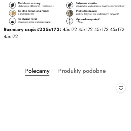
Rozmiary części:
225x172:
45x172 45x172 45x172 45x172
45x172
Produkty
Produkty
Polecamy
Produkty podobne
Pomiń karuzelę produktów
o
o
statusie:
statusie: