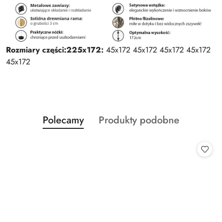
Rozmiary części:
225x172:
45x172 45x172 45x172 45x172
45x172
Produkty
Produkty
Polecamy
Produkty podobne
Pomiń karuzelę produktów
o
o
statusie:
statusie: