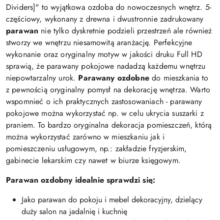
Dividers]" to wyjątkowa ozdoba do nowoczesnych wnętrz. 5-
częściowy, wykonany z drewna i dwustronnie zadrukowany
parawan
nie tylko dyskretnie podzieli przestrzeń ale również
stworzy we wnętrzu niesamowitą aranżację. Perfekcyjne
wykonanie oraz oryginalny motyw w jakości druku Full HD
sprawią, że parawany pokojowe nadadzą każdemu wnętrzu
niepowtarzalny urok.
Parawany ozdobne
do mieszkania to
z pewnością oryginalny pomysł na dekorację wnętrza. Warto
wspomnieć o ich praktycznych zastosowaniach - parawany
pokojowe można wykorzystać np. w celu ukrycia suszarki z
praniem. To bardzo oryginalna dekoracja pomieszczeń, którą
można wykorzystać zarówno w mieszkaniu jak i
pomieszczeniu usługowym, np.: zakładzie fryzjerskim,
gabinecie lekarskim czy nawet w biurze księgowym.
Parawan ozdobny idealnie sprawdzi się:
Jako parawan do pokoju i mebel dekoracyjny, dzielący
duży salon na jadalnię i kuchnię