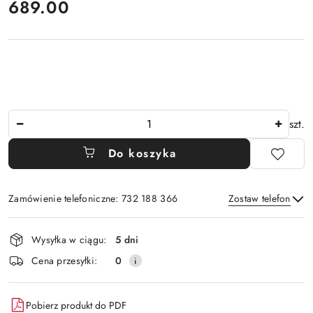
cena:
689.00
Ilość
szt.
Do koszyka
Zamówienie telefoniczne: 732 188 366
Zostaw telefon
Dostępność
Wysyłka w ciągu:
5 dni
i
Wyślij
Cena przesyłki:
0
dostawa
Pobierz produkt do PDF