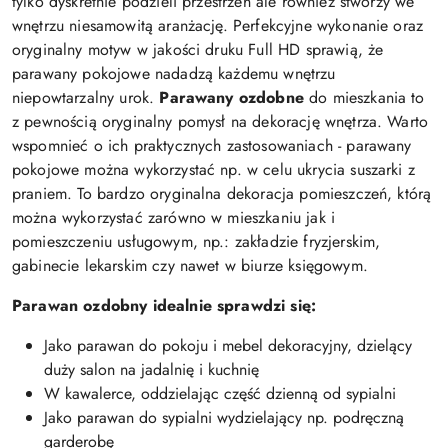
tylko dyskretnie podzieli przestrzeń ale również stworzy we
wnętrzu niesamowitą aranżację. Perfekcyjne wykonanie oraz
oryginalny motyw w jakości druku Full HD sprawią, że
parawany pokojowe nadadzą każdemu wnętrzu
niepowtarzalny urok.
Parawany ozdobne
do mieszkania to
z pewnością oryginalny pomysł na dekorację wnętrza. Warto
wspomnieć o ich praktycznych zastosowaniach - parawany
pokojowe można wykorzystać np. w celu ukrycia suszarki z
praniem. To bardzo oryginalna dekoracja pomieszczeń, którą
można wykorzystać zarówno w mieszkaniu jak i
pomieszczeniu usługowym, np.: zakładzie fryzjerskim,
gabinecie lekarskim czy nawet w biurze księgowym.
Parawan ozdobny idealnie sprawdzi się:
Jako parawan do pokoju i mebel dekoracyjny, dzielący
duży salon na jadalnię i kuchnię
W kawalerce, oddzielając część dzienną od sypialni
Jako parawan do sypialni wydzielający np. podręczną
garderobę