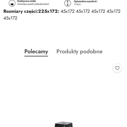
Rozmiary części:
225x172:
45x172 45x172 45x172 45x172
45x172
Produkty
Produkty
Polecamy
Produkty podobne
Pomiń karuzelę produktów
o
o
statusie:
statusie: