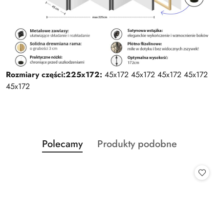
Rozmiary części:
225x172:
45x172 45x172 45x172 45x172
45x172
Produkty
Produkty
Polecamy
Produkty podobne
Pomiń karuzelę produktów
o
o
statusie:
statusie: