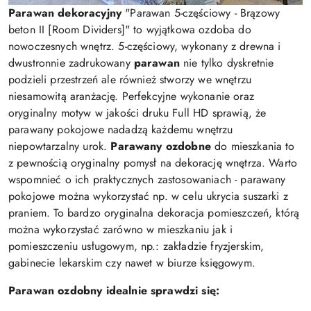
Parawan dekoracyjny
"Parawan 5-częściowy - Brązowy
beton II [Room Dividers]" to wyjątkowa ozdoba do
nowoczesnych wnętrz. 5-częściowy, wykonany z drewna i
dwustronnie zadrukowany
parawan
nie tylko dyskretnie
podzieli przestrzeń ale również stworzy we wnętrzu
niesamowitą aranżację. Perfekcyjne wykonanie oraz
oryginalny motyw w jakości druku Full HD sprawią, że
parawany pokojowe nadadzą każdemu wnętrzu
niepowtarzalny urok.
Parawany ozdobne
do mieszkania to
z pewnością oryginalny pomysł na dekorację wnętrza. Warto
wspomnieć o ich praktycznych zastosowaniach - parawany
pokojowe można wykorzystać np. w celu ukrycia suszarki z
praniem. To bardzo oryginalna dekoracja pomieszczeń, którą
można wykorzystać zarówno w mieszkaniu jak i
pomieszczeniu usługowym, np.: zakładzie fryzjerskim,
gabinecie lekarskim czy nawet w biurze księgowym.
Parawan ozdobny idealnie sprawdzi się: