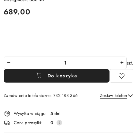
cena:
689.00
Ilość
szt.
Do koszyka
Zamówienie telefoniczne: 732 188 366
Zostaw telefon
Dostępność
Wysyłka w ciągu:
5 dni
i
Wyślij
Cena przesyłki:
0
dostawa