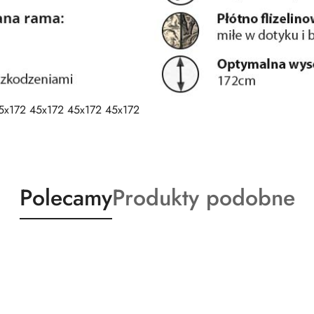
5x172 45x172 45x172 45x172
Produkty
Produkty
Polecamy
Produkty podobne
o
o
statusie:
statusie: