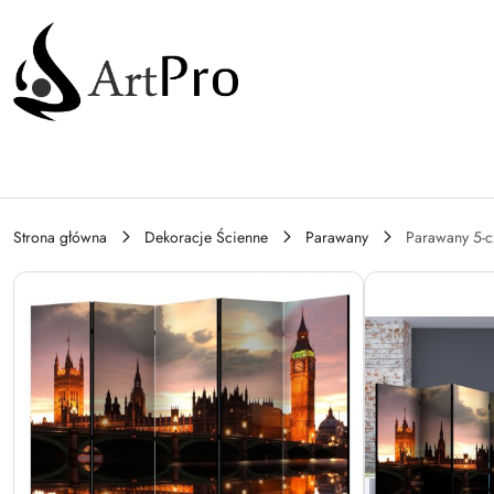
Przejdź do treści głównej
Przejdź do wyszukiwarki
Przejdź do moje konto
Przejdź do menu głównego
Przejdź do opisu produktu
Przejdź do stopki
Strona główna
Dekoracje Ścienne
Parawany
Parawany 5-