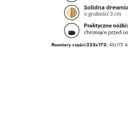
Rozmiary części:
225x172:
45x172 4
Pomiń karuzelę produktów