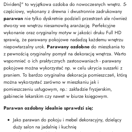
Dividers]" to wyjątkowa ozdoba do nowoczesnych wnętrz. 5-
częściowy, wykonany z drewna i dwustronnie zadrukowany
parawan
nie tylko dyskretnie podzieli przestrzeń ale również
stworzy we wnętrzu niesamowitą aranżację. Perfekcyjne
wykonanie oraz oryginalny motyw w jakości druku Full HD
sprawią, że parawany pokojowe nadadzą każdemu wnętrzu
niepowtarzalny urok.
Parawany ozdobne
do mieszkania to
z pewnością oryginalny pomysł na dekorację wnętrza. Warto
wspomnieć o ich praktycznych zastosowaniach - parawany
pokojowe można wykorzystać np. w celu ukrycia suszarki z
praniem. To bardzo oryginalna dekoracja pomieszczeń, którą
można wykorzystać zarówno w mieszkaniu jak i
pomieszczeniu usługowym, np.: zakładzie fryzjerskim,
gabinecie lekarskim czy nawet w biurze księgowym.
Parawan ozdobny idealnie sprawdzi się:
Jako parawan do pokoju i mebel dekoracyjny, dzielący
duży salon na jadalnię i kuchnię