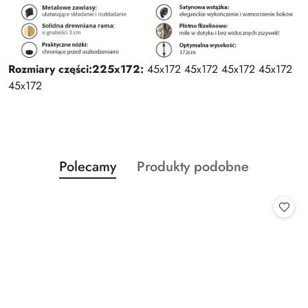
Rozmiary części:
225x172:
45x172 45x172 45x172 45x172
45x172
Produkty
Produkty
Polecamy
Produkty podobne
Pomiń karuzelę produktów
o
o
statusie:
statusie: