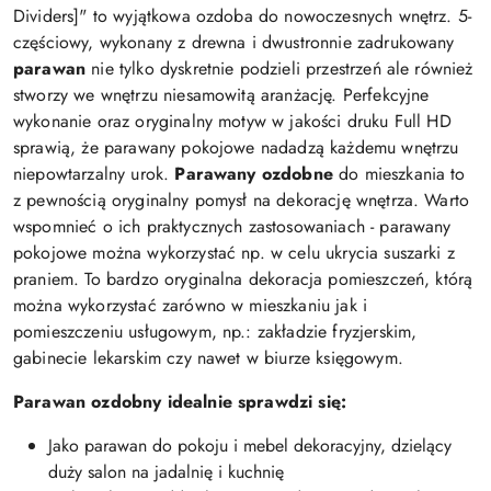
Dividers]" to wyjątkowa ozdoba do nowoczesnych wnętrz. 5-
częściowy, wykonany z drewna i dwustronnie zadrukowany
parawan
nie tylko dyskretnie podzieli przestrzeń ale również
stworzy we wnętrzu niesamowitą aranżację. Perfekcyjne
wykonanie oraz oryginalny motyw w jakości druku Full HD
sprawią, że parawany pokojowe nadadzą każdemu wnętrzu
niepowtarzalny urok.
Parawany ozdobne
do mieszkania to
z pewnością oryginalny pomysł na dekorację wnętrza. Warto
wspomnieć o ich praktycznych zastosowaniach - parawany
pokojowe można wykorzystać np. w celu ukrycia suszarki z
praniem. To bardzo oryginalna dekoracja pomieszczeń, którą
można wykorzystać zarówno w mieszkaniu jak i
pomieszczeniu usługowym, np.: zakładzie fryzjerskim,
gabinecie lekarskim czy nawet w biurze księgowym.
Parawan ozdobny idealnie sprawdzi się:
Jako parawan do pokoju i mebel dekoracyjny, dzielący
duży salon na jadalnię i kuchnię