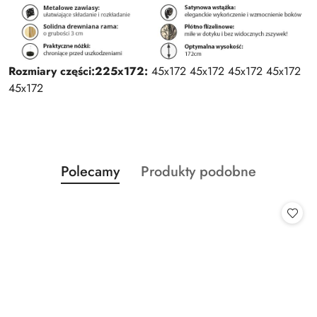
Rozmiary części:
225x172:
45x172 45x172 45x172 45x172
45x172
Produkty
Produkty
Polecamy
Produkty podobne
Pomiń karuzelę produktów
o
o
statusie:
statusie: