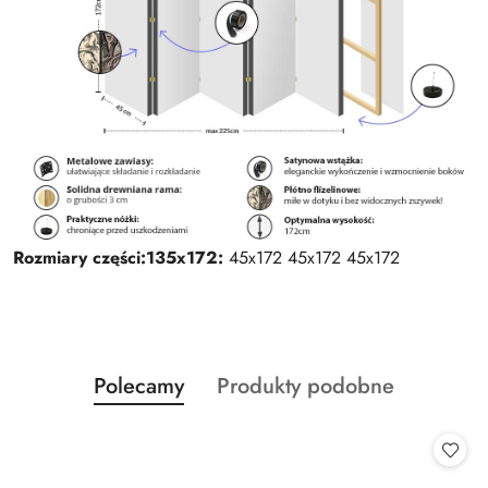
Rozmiary części:
135x172:
45x172 45x172 45x172
Produkty
Produkty
Polecamy
Produkty podobne
Pomiń karuzelę produktów
o
o
statusie:
statusie: