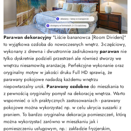
Parawan dekoracyjny
"Liście bananowca [Room Dividers]"
to wyjątkowa ozdoba do nowoczesnych wnętrz. 3-częściowy,
wykonany z drewna i dwustronnie zadrukowany
parawan
nie
tylko dyskretnie podzieli przestrzeń ale również stworzy we
wnętrzu niesamowitą aranżację. Perfekcyjne wykonanie oraz
oryginalny motyw w jakości druku Full HD sprawią, że
parawany pokojowe nadadzą każdemu wnętrzu
niepowtarzalny urok.
Parawany ozdobne
do mieszkania to
z pewnością oryginalny pomysł na dekorację wnętrza. Warto
wspomnieć o ich praktycznych zastosowaniach - parawany
pokojowe można wykorzystać np. w celu ukrycia suszarki z
praniem. To bardzo oryginalna dekoracja pomieszczeń, którą
można wykorzystać zarówno w mieszkaniu jak i
pomieszczeniu usługowym, np.: zakładzie fryzjerskim,