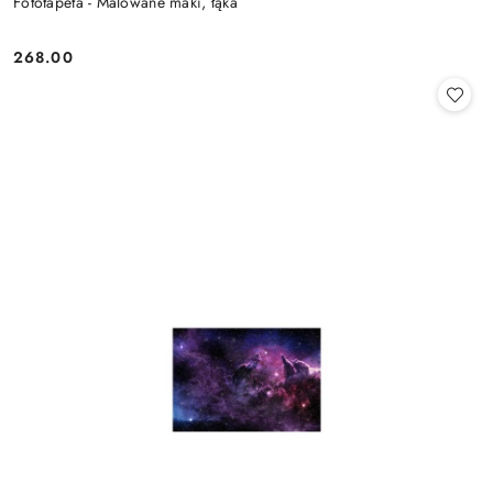
Fototapeta - Malowane maki, łąka
268.00
Cena: