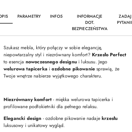
OPIS
PARAMETRY
INFO5
INFORMACJE
ZADAJ
DOT.
PYTANI
BEZPIECZEŃSTWA
Szukasz mebla, który połączy w sobie elegancję,
niepowtarzalny styl i niezrównany komfort?
Krzesło Perfect
to esencja
nowoczesnego designu
i luksusu. Jego
welurowa tapicerka
i
ozdobne pikowanie
sprawią, że
Twoje wnętrze nabierze wyjątkowego charakteru.
Niezrównany komfort
- miękka welurowa tapicerka i
profilowane podłokietniki dla pełnego relaksu.
Elegancki design
- ozdobne pikowanie nadaje
krzesłu
luksusowy i unikatowy wygląd.