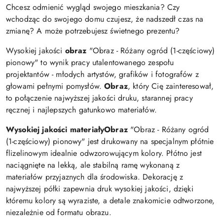
Chcesz odmienić wygląd swojego mieszkania? Czy
wchodząc do swojego domu czujesz, że nadszedł czas na
zmianę? A może potrzebujesz świetnego prezentu?
Wysokiej jakości
obraz
"Obraz - Różany ogród (1-częściowy)
pionowy" to wynik pracy utalentowanego zespołu
projektantów - młodych artystów, grafików i fotografów z
głowami pełnymi pomysłów.
Obraz
, który Cię zainteresował,
to połączenie najwyższej jakości druku, starannej pracy
ręcznej i najlepszych gatunkowo materiałów.
Wysokiej jakości materiały
Obraz
"Obraz - Różany ogród
(1-częściowy) pionowy" jest drukowany na specjalnym płótnie
flizelinowym idealnie odwzorowującym kolory. Płótno jest
naciągnięte na lekką, ale stabilną ramę wykonaną z
materiałów przyjaznych dla środowiska. Dekorację z
najwyższej półki zapewnia druk wysokiej jakości, dzięki
któremu kolory są wyraziste, a detale znakomicie odtworzone,
niezależnie od formatu obrazu.