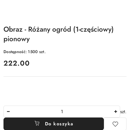
Obraz - Różany ogród (1-częściowy)
pionowy
Dostępność:
1500
szt.
cena:
222.00
Ilość
szt.
Do koszyka