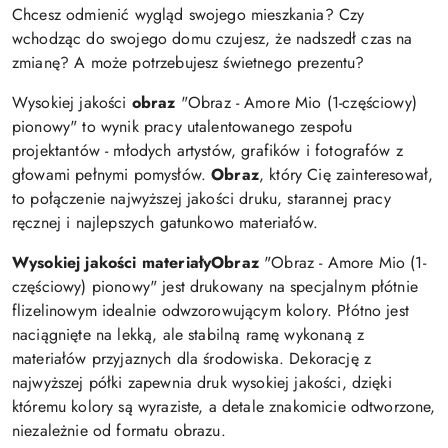
Chcesz odmienić wygląd swojego mieszkania? Czy
wchodząc do swojego domu czujesz, że nadszedł czas na
zmianę? A może potrzebujesz świetnego prezentu?
Wysokiej jakości
obraz
"Obraz - Amore Mio (1-częściowy)
pionowy" to wynik pracy utalentowanego zespołu
projektantów - młodych artystów, grafików i fotografów z
głowami pełnymi pomysłów.
Obraz
, który Cię zainteresował,
to połączenie najwyższej jakości druku, starannej pracy
ręcznej i najlepszych gatunkowo materiałów.
Wysokiej jakości materiały
Obraz
"Obraz - Amore Mio (1-
częściowy) pionowy" jest drukowany na specjalnym płótnie
flizelinowym idealnie odwzorowującym kolory. Płótno jest
naciągnięte na lekką, ale stabilną ramę wykonaną z
materiałów przyjaznych dla środowiska. Dekorację z
najwyższej półki zapewnia druk wysokiej jakości, dzięki
któremu kolory są wyraziste, a detale znakomicie odtworzone,
niezależnie od formatu obrazu.