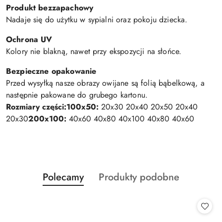
Produkt bezzapachowy
Nadaje się do użytku w sypialni oraz pokoju dziecka.
Ochrona UV
Kolory nie blakną, nawet przy ekspozycji na słońce.
Bezpieczne opakowanie
Przed wysyłką nasze obrazy owijane są folią bąbelkową, a
następnie pakowane do grubego kartonu.
Rozmiary części:
100x50:
20x30 20x40 20x50 20x40
20x30
200x100:
40x60 40x80 40x100 40x80 40x60
Produkty
Produkty
Polecamy
Produkty podobne
Pomiń karuzelę produktów
o
o
statusie:
statusie: