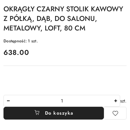
OKRĄGŁY CZARNY STOLIK KAWOWY
Z PÓŁKĄ, DĄB, DO SALONU,
METALOWY, LOFT, 80 CM
Dostępność:
1
szt.
cena:
638.00
Ilość
szt.
Do koszyka