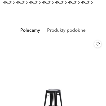
49x315 49x315 49x315 49x315 49x315 49x315 49x315
Produkty
Produkty
Polecamy
Produkty podobne
Pomiń karuzelę produktów
o
o
statusie:
statusie: