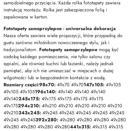
samodzielnego przycięcia. Każda rolka fototapety zawiera
instrukcję montażu. Rolka jest zabezpieczona folią i
zapakowana w karton.
Fototapety samoprzylepne - uniwersalna dekoracja
Nasza oferta zawiera wiele propozycji, które przypadną do
gustu zarówno miłośnikom nowoczesnego stylu, jak i
tradycjonalistom.
Fototapety samoprzylepne
mogą być
ozdobą każdego pomieszczenia, nie tylko salonu czy
sypialni, ale również kuchni lub łazienki, należy jednak
pamiętać, aby ich nie umieszczać w miejscach o dużej
wilgotności lub w bezpośrednim kontakcie z wodą.
Rozmiary części:
98x70:
49x70 49x70
147x105:
49x105
49x105 49x105
196x140:
49x140 49x140 49x140
49x140
245x175:
49x175 49x175 49x175 49x175
49x175
294x210:
49x210 49x210 49x210 49x210 49x210
49x210
343x245:
49x245 49x245 49x245 49x245 49x245
49x245 49x245
392x280:
49x280 49x280 49x280 49x280
49x280 49x280 49x280 49x280
441x315:
49x315 49x315