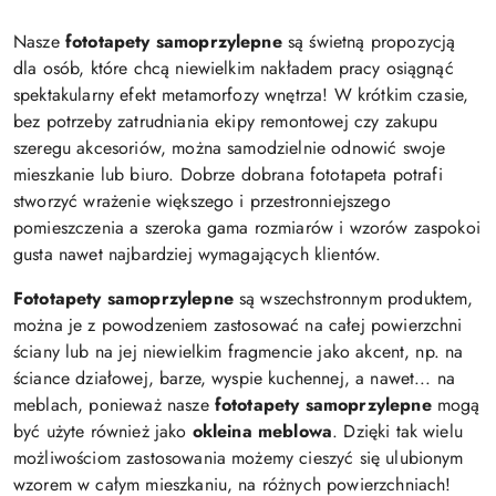
Nasze
fototapety samoprzylepne
są świetną propozycją
dla osób, które chcą niewielkim nakładem pracy osiągnąć
spektakularny efekt metamorfozy wnętrza! W krótkim czasie,
bez potrzeby zatrudniania ekipy remontowej czy zakupu
szeregu akcesoriów, można samodzielnie odnowić swoje
mieszkanie lub biuro. Dobrze dobrana fototapeta potrafi
stworzyć wrażenie większego i przestronniejszego
pomieszczenia a szeroka gama rozmiarów i wzorów zaspokoi
gusta nawet najbardziej wymagających klientów.
Fototapety samoprzylepne
są wszechstronnym produktem,
można je z powodzeniem zastosować na całej powierzchni
ściany lub na jej niewielkim fragmencie jako akcent, np. na
ściance działowej, barze, wyspie kuchennej, a nawet... na
meblach, ponieważ nasze
fototapety samoprzylepne
mogą
być użyte również jako
okleina meblowa
. Dzięki tak wielu
możliwościom zastosowania możemy cieszyć się ulubionym
wzorem w całym mieszkaniu, na różnych powierzchniach!