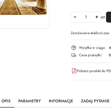
Ilość
szt.
Zamówienie telefoniczne:
Dostępność
Wysyłka w ciągu:
4
i
Cena przesyłki:
dostawa
Pobierz produkt do P
OPIS
PARAMETRY
INFORMACJE
ZADAJ PYTANIE