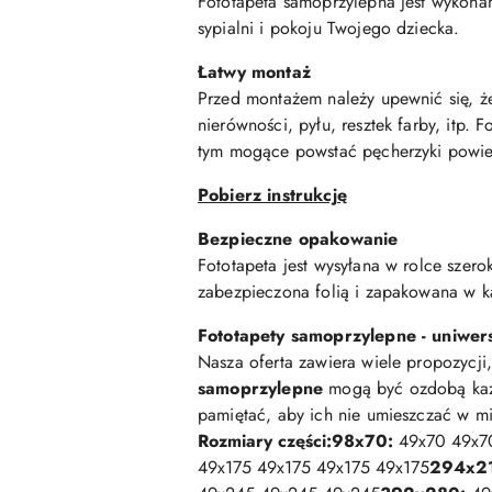
Fototapeta samoprzylepna jest wykona
sypialni i pokoju Twojego dziecka.
Łatwy montaż
Przed montażem należy upewnić się, że
nierówności, pyłu, resztek farby, itp.
tym mogące powstać pęcherzyki powiet
Pobierz instrukcję
Bezpieczne opakowanie
Fototapeta jest wysyłana w rolce szero
zabezpieczona folią i zapakowana w k
Fototapety samoprzylepne - uniwer
Nasza oferta zawiera wiele propozycji
samoprzylepne
mogą być ozdobą każde
pamiętać, aby ich nie umieszczać w m
Rozmiary części:
98x70:
49x70 49x7
49x175 49x175 49x175 49x175
294x2