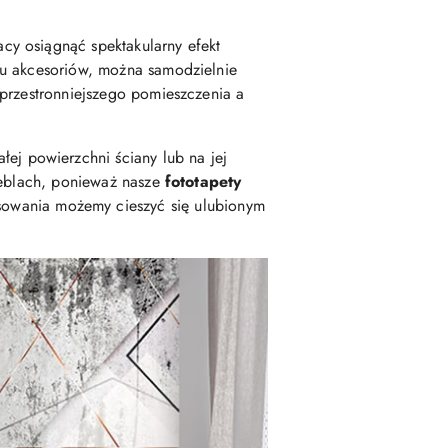
cy osiągnąć spektakularny efekt
gu akcesoriów, można samodzielnie
 przestronniejszego pomieszczenia a
j powierzchni ściany lub na jej
 meblach, ponieważ nasze
fototapety
osowania możemy cieszyć się ulubionym