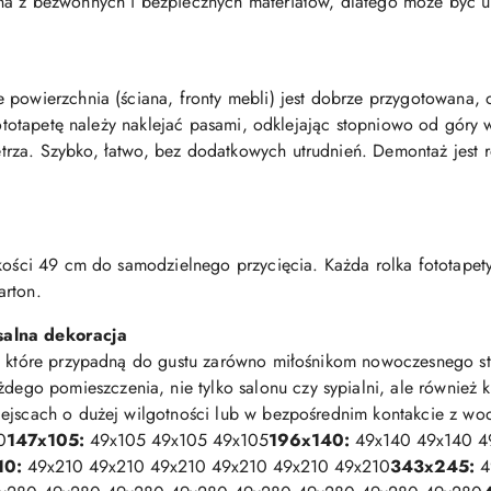
na z bezwonnych i bezpiecznych materiałów, dlatego może być u
 powierzchnia (ściana, fronty mebli) jest dobrze przygotowana,
 Fototapetę należy naklejać pasami, odklejając stopniowo od góry 
rza. Szybko, łatwo, bez dodatkowych utrudnień. Demontaż jest r
kości 49 cm do samodzielnego przycięcia. Każda rolka fototapety 
arton.
salna dekoracja
, które przypadną do gustu zarówno miłośnikom nowoczesnego styl
go pomieszczenia, nie tylko salonu czy sypialni, ale również ku
iejscach o dużej wilgotności lub w bezpośrednim kontakcie z wo
0
147x105:
49x105 49x105 49x105
196x140:
49x140 49x140 4
10:
49x210 49x210 49x210 49x210 49x210 49x210
343x245:
4