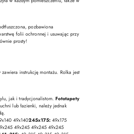
żyta w każdym pomieszczeniu, także w
 odtłuszczona, pozbawiona
warstwę folii ochronnej i usuwając przy
ównie prosty!
zawiera instrukcję montażu. Rolka jest
u, jak i tradycjonalistom.
Fototapety
chni lub łazienki, należy jednak
dą.
9x140 49x140
245x175:
49x175
9x245 49x245 49x245 49x245