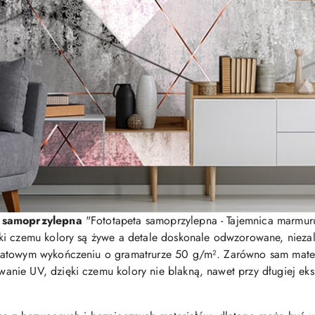
a samoprzylepna
"Fototapeta samoprzylepna - Tajemnica marmuru
i czemu kolory są żywe a detale doskonale odwzorowane, niezale
atowym wykończeniu o gramatrurze 50 g/m². Zarówno sam materia
ie UV, dzięki czemu kolory nie blakną, nawet przy długiej eksp