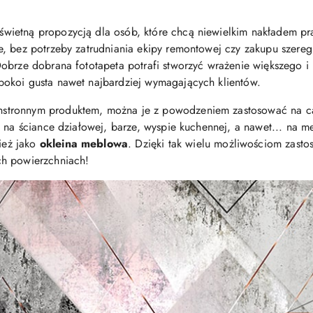
świetną propozycją dla osób, które chcą niewielkim nakładem pra
e, bez potrzeby zatrudniania ekipy remontowej czy zakupu szere
obrze dobrana fototapeta potrafi stworzyć wrażenie większego i
okoi gusta nawet najbardziej wymagających klientów.
stronnym produktem, można je z powodzeniem zastosować na całe
. na ściance działowej, barze, wyspie kuchennej, a nawet... na
ież jako
okleina meblowa
. Dzięki tak wielu możliwościom zast
ch powierzchniach!