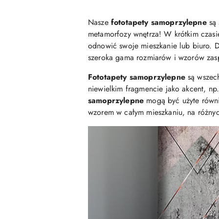
Nasze
fototapety samoprzylepne
są 
metamorfozy wnętrza! W krótkim czasi
odnowić swoje mieszkanie lub biuro. D
szeroka gama rozmiarów i wzorów zasp
Fototapety samoprzylepne
są wszech
niewielkim fragmencie jako akcent, np
samoprzylepne
mogą być użyte równ
wzorem w całym mieszkaniu, na różny