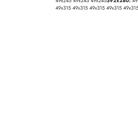
49x245 49x245 49x245
392x280:
49
49x315 49x315 49x315 49x315 49x31
Pomiń karuzelę produktów