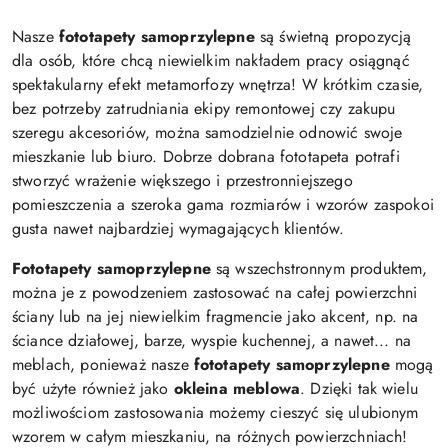
Nasze
fototapety samoprzylepne
są świetną propozycją
dla osób, które chcą niewielkim nakładem pracy osiągnąć
spektakularny efekt metamorfozy wnętrza! W krótkim czasie,
bez potrzeby zatrudniania ekipy remontowej czy zakupu
szeregu akcesoriów, można samodzielnie odnowić swoje
mieszkanie lub biuro. Dobrze dobrana fototapeta potrafi
stworzyć wrażenie większego i przestronniejszego
pomieszczenia a szeroka gama rozmiarów i wzorów zaspokoi
gusta nawet najbardziej wymagających klientów.
Fototapety samoprzylepne
są wszechstronnym produktem,
można je z powodzeniem zastosować na całej powierzchni
ściany lub na jej niewielkim fragmencie jako akcent, np. na
ściance działowej, barze, wyspie kuchennej, a nawet... na
meblach, ponieważ nasze
fototapety samoprzylepne
mogą
być użyte również jako
okleina meblowa
. Dzięki tak wielu
możliwościom zastosowania możemy cieszyć się ulubionym
wzorem w całym mieszkaniu, na różnych powierzchniach!