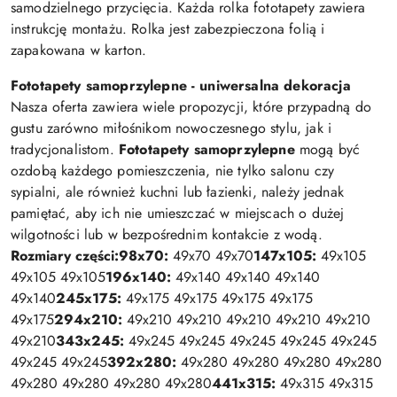
samodzielnego przycięcia. Każda rolka fototapety zawiera
instrukcję montażu. Rolka jest zabezpieczona folią i
zapakowana w karton.
Fototapety samoprzylepne - uniwersalna dekoracja
Nasza oferta zawiera wiele propozycji, które przypadną do
gustu zarówno miłośnikom nowoczesnego stylu, jak i
tradycjonalistom.
Fototapety samoprzylepne
mogą być
ozdobą każdego pomieszczenia, nie tylko salonu czy
sypialni, ale również kuchni lub łazienki, należy jednak
pamiętać, aby ich nie umieszczać w miejscach o dużej
wilgotności lub w bezpośrednim kontakcie z wodą.
Rozmiary części:
98x70:
49x70 49x70
147x105:
49x105
49x105 49x105
196x140:
49x140 49x140 49x140
49x140
245x175:
49x175 49x175 49x175 49x175
49x175
294x210:
49x210 49x210 49x210 49x210 49x210
49x210
343x245:
49x245 49x245 49x245 49x245 49x245
49x245 49x245
392x280:
49x280 49x280 49x280 49x280
49x280 49x280 49x280 49x280
441x315:
49x315 49x315