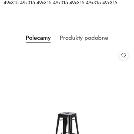
49x315 49x315 49x315 49x315 49x315 49x315 49x315
Produkty
Produkty
Polecamy
Produkty podobne
Pomiń karuzelę produktów
o
o
statusie:
statusie: