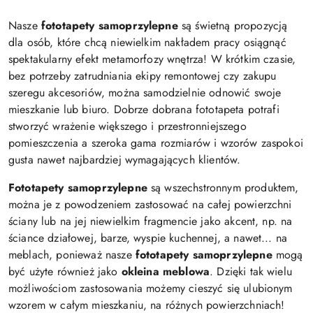
Nasze
fototapety samoprzylepne
są świetną propozycją
dla osób, które chcą niewielkim nakładem pracy osiągnąć
spektakularny efekt metamorfozy wnętrza! W krótkim czasie,
bez potrzeby zatrudniania ekipy remontowej czy zakupu
szeregu akcesoriów, można samodzielnie odnowić swoje
mieszkanie lub biuro. Dobrze dobrana fototapeta potrafi
stworzyć wrażenie większego i przestronniejszego
pomieszczenia a szeroka gama rozmiarów i wzorów zaspokoi
gusta nawet najbardziej wymagających klientów.
Fototapety samoprzylepne
są wszechstronnym produktem,
można je z powodzeniem zastosować na całej powierzchni
ściany lub na jej niewielkim fragmencie jako akcent, np. na
ściance działowej, barze, wyspie kuchennej, a nawet... na
meblach, ponieważ nasze
fototapety samoprzylepne
mogą
być użyte również jako
okleina meblowa
. Dzięki tak wielu
możliwościom zastosowania możemy cieszyć się ulubionym
wzorem w całym mieszkaniu, na różnych powierzchniach!