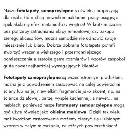
Nasze
fototapety samoprzylepne
są świetną propozycją
dla osób, które chcą niewielkim nakładem pracy osiągnąć
spektakularny efekt metamorfozy wnętrza! W krótkim czasie,
bez potrzeby zatrudniania ekipy remontowej czy zakupu
szeregu akcesoriów, można samodzielnie odnowić swoje
mieszkanie lub biuro. Dobrze dobrana fototapeta potrafi
stworzyć wrażenie większego i przestronniejszego
pomieszczenia a szeroka gama rozmiarów i wzorów zaspokoi
gusta nawet najbardziej wymagających klientów.
Fototapety samoprzylepne
są wszechstronnym produktem,
można je z powodzeniem zastosować na całej powierzchni
ściany lub na jej niewielkim fragmencie jako akcent, np. na
ściance działowej, barze, wyspie kuchennej, a nawet... na
meblach, ponieważ nasze
fototapety samoprzylepne
mogą
być użyte również jako
okleina meblowa
. Dzięki tak wielu
możliwościom zastosowania możemy cieszyć się ulubionym
wzorem w całym mieszkaniu, na różnych powierzchniach!